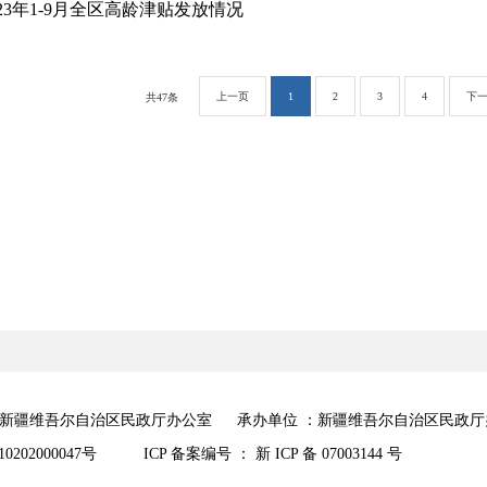
023年1-9月全区高龄津贴发放情况
上一页
1
2
3
4
下
共47条
：新疆维吾尔自治区民政厅办公室
承办单位 ：新疆维吾尔自治区民政厅
0202000047号
ICP 备案编号 ： 新 ICP 备 07003144 号