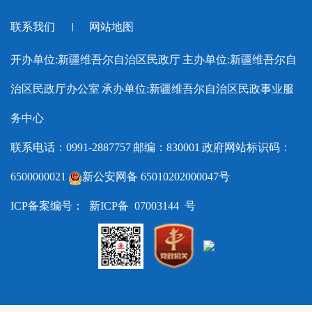
新疆维吾尔自治区退役军人事
北京市民政局
联系我们
网站地图
务厅
天津市民政局
新疆维吾尔自治区水利厅
开办单位:新疆维吾尔自治区民政厅
主办单位:新疆维吾尔自
河北省民政厅
新疆维吾尔自治区应急管理厅
治区民政厅办公室
承办单位:新疆维吾尔自治区民政事业服
山西省民政厅
新疆维吾尔自治区监狱管理局
内蒙古自治区民政厅
务中心
新疆维吾尔自治区工业和信息
辽宁省民政厅
联系电话：0991-2887757
邮编：830001
政府网站标识码：
化厅
吉林省民政厅
6500000021
新公安网备 65010202000047号
新疆维吾尔自治区药品监督管
黑龙江省民政厅
理局
ICP备案编号： 新ICP备 07003144 号
上海市民政局
新疆维吾尔自治区教育厅
江苏省民政厅
新疆维吾尔自治区农业农村厅
浙江省民政厅
新疆维吾尔自治区乡村振兴局
安徽省民政厅
新疆维吾尔自治区文化和旅游
福建省民政厅