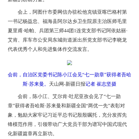
会上，阿图什市委网信办驻松他克镇亚喀巴格村第
一书记杨益忠、福海县阿尔达乡卫生院原主治医师毛里
夏里甫·哈帕、兵团第三师44团1连党支部书记阿依姑丽·
艾肯、库车市公安局东城街道派出所党支部书记李晓龙
代表优秀个人和先进集体作交流发言。
会前，自治区党委书记陈小江会见“七一勋章”获得者吾哈
斯·苏来曼。
天山网-新疆日报
记者 崔志坚摄
会前，陈小江、艾尔肯·吐尼亚孜会见了“七一勋
章”获得者吾哈斯·苏来曼和新疆全国“两优一先”表彰对
象，勉励大家牢记习近平总书记殷殷嘱托，充分发挥先
锋模范作用，引领带动广大党员干部为谱写中国式现代
化新疆篇章再立新功。