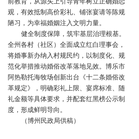
前教育，从源头上引导青年树立正确婚恋
观，有效抵制高价彩礼、铺张宴请等陈规
陋习，为幸福婚姻注入文明力量。
健全制度保障，筑牢基层治理根基
。
全州各村（社区）全面成立红白理事会，
将婚事新办纳入村规民约，以制度化、规
范化举措推动婚俗改革落地见效。博乐市
阿
热勒托海牧
场创新出台《
十二条
婚俗改
革规定》，明确彩礼上限、宴席标准、随
礼金额等具体要求，并配套红黑榜公示制
度，形成鲜明导向。
（博州民政局供稿）