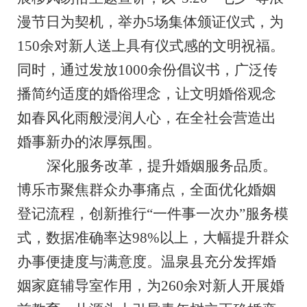
漫节日为契机，举办
5
场集体颁证仪式，为
150
余对新人送上具有仪式感的文明祝福。
同时，通过发放
1000
余份倡议书，广泛传
播简约适度的婚俗理念，让文明婚俗观念
如春风化雨般浸润人心，在全社会营造出
婚事新办的浓厚氛围。
深化服务改革，提升婚姻服务品质。
博乐市聚焦群众办事痛点，全面优化婚姻
登记流程，创新推行
“
一件事一次办
”
服务模
式，数据准确率达
98%
以上，大幅提升群众
办事便捷度与满意度。温泉县充分发挥婚
姻家庭辅导室作用，为
260
余对新人开展婚