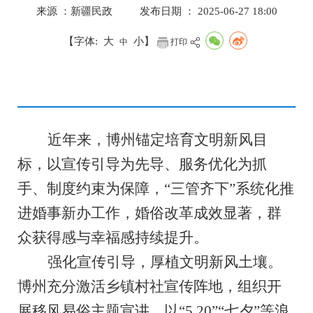
来源 ：新疆民政
发布日期 ： 2025-06-27 18:00
【字体:
大
小
】
中
打印
近年来，
博州锚定培育文明新风目
标，以宣传引导为先导、服务优化为抓
手、制度约束为保障，
“
三管齐下
”
系统化推
进婚事新办工作，婚俗改革成效显著，群
众获得感与幸福感持续提升。
强化宣传引导，厚植文明新风土壤。
博州充分激活乡镇村社宣传阵地，组织开
展移风易俗主题宣讲，以
“
5.20
”“
七夕
”
等浪