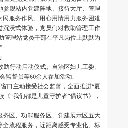
地参观站内党建阵地、接待大厅、管理
为民服务作风、用心用情用力服务困难
过沉浸式体验，党员们对救助管理工作
助管理站党员干部在平凡岗位上默默为
”
动
救助行动启动仪式。自治区妇儿工委、
会监督员等
60
余人参加活动。
为窗口主动接受
社会
监督，
全面推进
“
夏
读《
“
我们都是儿童守护者
”
倡议书》，
服务区、功能服务区、党建展示区五大
等全流程服务，近距离感受专业化、标