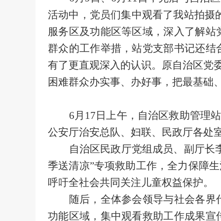
活动中，党员们集中观看了我站拍摄
服务区及功能区等区域，深入了解站
群众的工作举措
，
站党支部书记
还
结
有了更直观深入的认识。原自治区党
困难
群众办实事、办好事，
把最基础
6
月
17
日上午，
自治区救助管理
公安厅治安总队、妇联、民政厅各处
自治区民政厅党组成员、副厅长
季
送清凉
”
专项救助工作，全力保障生
呼吁全社会共同关注儿童权益保护。
随后，全体参会领导与
社会
各界
功能区域，集中观看救助工作成果宣