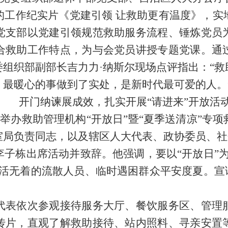
的工作纪实片《党建引领 让救助更有温度》，实
党支部以党建引领规范救助服务流程、锤炼党员
合救助工作特点，为与会党员讲授专题党课。通
委组织部副部长吉力力
·
纳斯尔现场点评指出：
“
救
、最暖心的事做到了实处，
是新时代最可爱的人。
开
门纳谏展成效，扎实开展
“
请进来
”
开放活
站
举办救助管理机构
“开放日”
暨
“
夏季送清凉
”
专项
室局负责同志，以及辖区人大代表、政协委员、社
李子栋出席活动并致辞。
他强调，要以
“开放日”
活无着的
流散
人员、临时遇困
群众
平安度夏。宣
代表依次参观接待服务大厅、餐饮服务区、管理
传片，直观了解救助接待、
站内
照料、寻亲安置