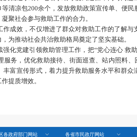
巾
等清凉包
200
余个
，
发放
救助
政策
宣传
单
、便民
，凝聚社会参与救助工作的合力。
工作成效，不仅增进了群众对救助工作的了解与
力，为推动社会共治救助格局奠定了坚实基础。
续强化党建引领救助
管理
工作，
把
“
党心连心
救
管理服务，优化救助接待、街面巡查、站内照料、
、丰富宣传形式，着力提升
救助服务
水平
和群众
工作提质增效。
区各政府部门网站
各省市民政厅网站