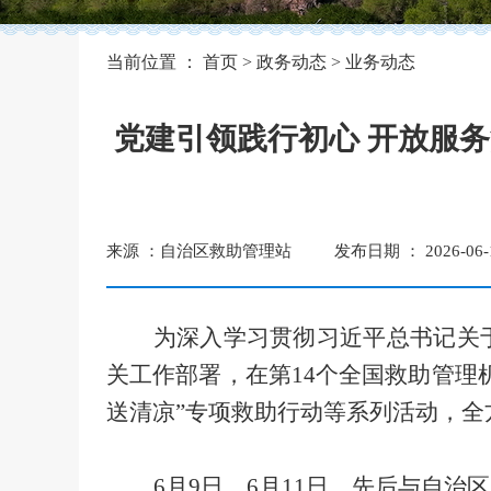
当前位置 ：
首页
>
政务动态
>
业务动态
党建引领践行初心 开放服务
来源 ：自治区救助管理站
发布日期 ： 2026-06-1
为深入学习贯彻习近平总书记关
关工作部署，在第
14
个全国救助管理
送清凉
”专项
救助行动等系列活动，全
6
月
9
日、
6
月
11
日，先后与自治区