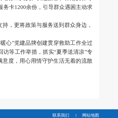
服务卡
1200
余份
，引导群众遇困主动求
支持，更将政策与服务送到群众身边，
助暖心
”
党建品牌创建贯穿救助工作全过
回访等工作
举措
，抓实
“夏季送清凉”专
满意度，用心用情守护
生活无着的流散
联系我们
网站地图