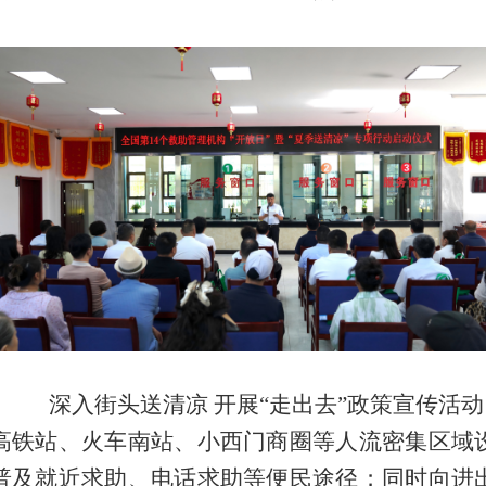
深入街头送清凉
开展
“
走出去
”政策
宣传
活动
高铁站、火车南站、小西门商圈等人流密集区域
普及就近求助、电话求助等便民途径
；
同时向进