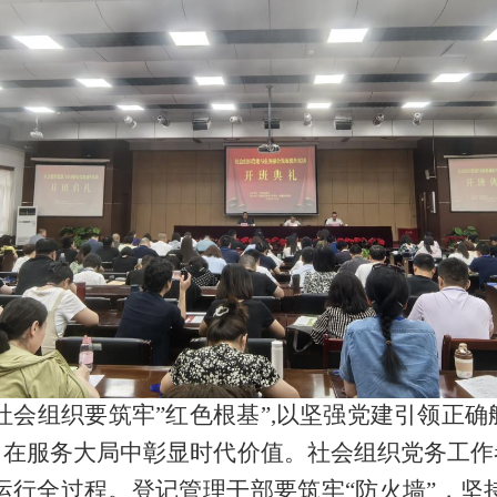
会组织要筑牢
”
红色根基
”,
以坚强党建引领正确
，在服务大局中彰显时代价值。社会组织党务工作
运行全过程。登记管理干部要筑牢
“
防火墙
”
，坚