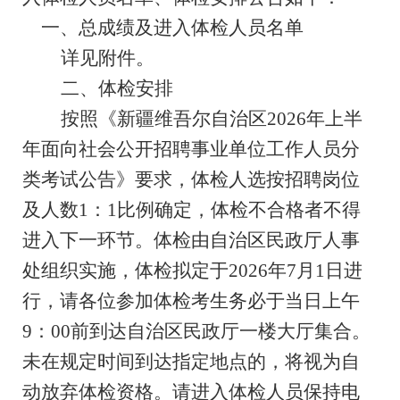
一、
总成绩
及进入体检人员名单
详见附件。
二、体检
安排
按照《新疆维吾尔自治区
2026
年上半
年面向社会公开招聘事业单位工作人员分
类考试公告》要求，体检人选按招聘岗位
及人数
1
：
1
比例确定，体检不合格者不得
进入下一环节。体检由自治区民政厅人事
处组织实施，体检拟定于
2026
年
7
月
1
日进
行，请各位参加体检考生务必于当日上午
9
：
00
前到达自治区民政厅一楼大厅集合。
未在规定时间到达指定地点的，将视为自
动放弃体检资格。请进入体检人员保持电