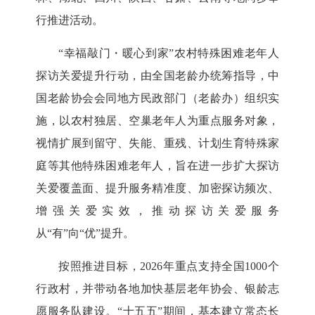
行推进活动。
“幸福敲门・暖心到家”农村特殊困难老年人
探访关爱提升行动，由全国老龄办统筹指导，中
国老龄协会会同地方民政部门（老龄办）组织实
施，以农村独居、空巢老年人为重点服务对象，
视情扩展到留守、失能、重残、计划生育特殊家
庭等其他特殊困难老年人，旨在进一步扩大探访
关爱覆盖面、提升服务精准度、加密探访频次、
增强关爱实效，推动探访关爱服务
从“有”向“优”提升。
按照推进目标，2026年重点支持全国1000个
行政村，并带动各地加快基层老年协会、银龄志
愿服务队建设。“十五五”期间，基本建立常态长