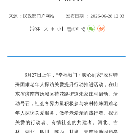
来源 ：民政部门户网站
发布日期 ： 2026-06-28 12:03
【字体:
大
小
】
中
打印
6月27日上午，“幸福敲门・暖心到家”农村特
殊困难老年人探访关爱提升行动推进活动，在山
东省济南市历城区荷花路街道朱家庄村启动。活
动号召，社会各界力量积极参与农村特殊困难老
年人探访关爱服务，做孝老爱亲的践行者、探访
关爱的行动者、有情社会的共建者。河北、吉
林、湖北、四川、陕西、甘肃、云南等地同步举