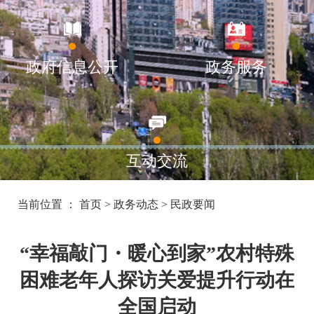
政府信息公开
政务服务
互动交流
当前位置 ：
首页
>
政务动态
>
民政要闻
“幸福敲门・暖心到家”农村特殊
困难老年人探访关爱提升行动在
全国启动