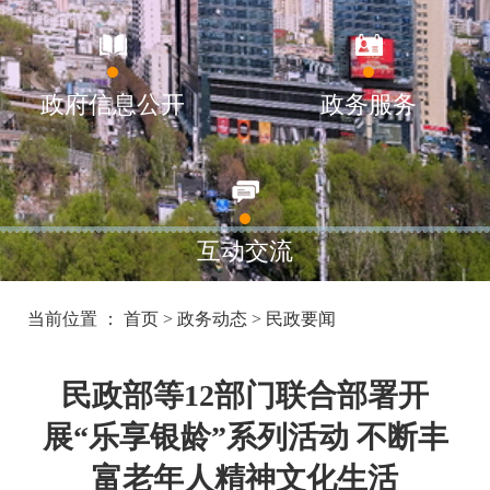
政府信息公开
政务服务
互动交流
当前位置 ：
首页
>
政务动态
>
民政要闻
民政部等12部门联合部署开
展“乐享银龄”系列活动 不断丰
富老年人精神文化生活