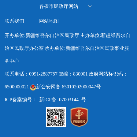
新疆维吾尔自治区体育局
各省市民政厅网站
新疆维吾尔自治区退役军人事
北京市民政局
联系我们
网站地图
务厅
天津市民政局
新疆维吾尔自治区水利厅
开办单位:新疆维吾尔自治区民政厅
主办单位:新疆维吾尔自
河北省民政厅
新疆维吾尔自治区应急管理厅
治区民政厅办公室
承办单位:新疆维吾尔自治区民政事业服
山西省民政厅
新疆维吾尔自治区监狱管理局
内蒙古自治区民政厅
务中心
新疆维吾尔自治区工业和信息
辽宁省民政厅
联系电话：0991-2887757
邮编：830001
政府网站标识码：
化厅
吉林省民政厅
6500000021
新公安网备 65010202000047号
新疆维吾尔自治区药品监督管
黑龙江省民政厅
理局
ICP备案编号： 新ICP备 07003144 号
上海市民政局
新疆维吾尔自治区教育厅
江苏省民政厅
新疆维吾尔自治区农业农村厅
浙江省民政厅
新疆维吾尔自治区乡村振兴局
安徽省民政厅