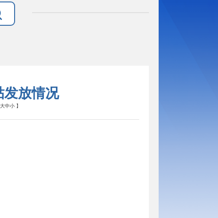
津贴发放情况
大
中
小
】